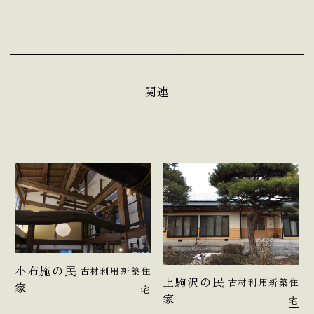
関連
小布施の民
古材利用
新築住
上駒沢の民
古材利用
新築住
家
宅
家
宅