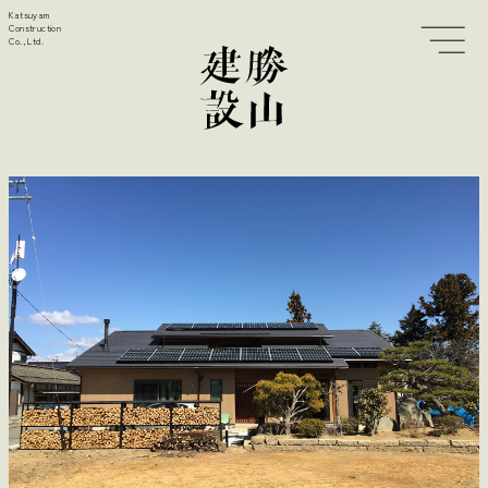
Katsuyam
Construction
Co., Ltd.
Top
古民家再生
職人
手刻み加工
実例
生活紹介
暮らし方研究所