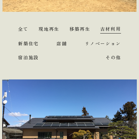
会社情報
お問合せ
全て
現地再生
移築再生
古材利用
EN
新築住宅
店舗
リノベーション
宿泊施設
その他
Interview
News
Access
Youtube
Facebook
Instagram