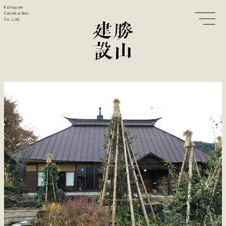
Katsuyam
Construction
Co., Ltd.
Top
古民家再生
職人
手刻み加工
実例
生活紹介
暮らし方研究所