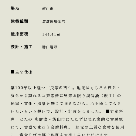
場所
飯山市
建築種類
店舗併用住宅
延床面積
144.41㎡
設計・施工
勝山建設
■主な仕様
築100年以上経つ古民家の再生。地元はもちろん県外・
海外から訪れるご来客様に出来る限り奥信濃（飯山）の
民家・文化・風景を感じて頂きながら、心を癒してもら
いたいという想いで、設計・計画をしました。 ■旬菜料
理 はたの 奥信濃・飯山市にたたずむ隠れ家的な古民家
にて、古器で味わう会席料理。 地元の上質な食材を使用
し、富倉そばや郷土料理もお楽しみいただけます。