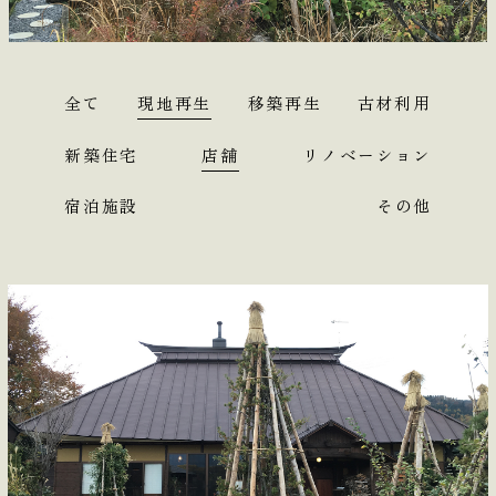
会社情報
お問合せ
全て
現地再生
移築再生
古材利用
EN
新築住宅
店舗
リノベーション
宿泊施設
その他
Interview
News
Access
Youtube
Facebook
Instagram